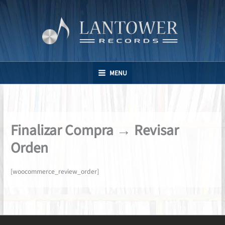
Ir
al
contenido
MENU
Finalizar Compra → Revisar
Orden
[woocommerce_review_order]