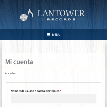
Ir
al
contenido
MENU
Mi cuenta
Acceder
Obligatorio
Nombre de usuario o correo electrónico
*