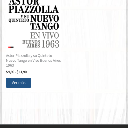
Astor Piazzolla y su Quinteto
Nuevo Tango en Vivo Buenos Aires
1963
Rango
$
9,90
-
$
11,90
de
Este
precios:
Ver más
producto
desde
$ 9,90
tiene
hasta
múltiples
$ 11,90
variantes.
Las
opciones
se