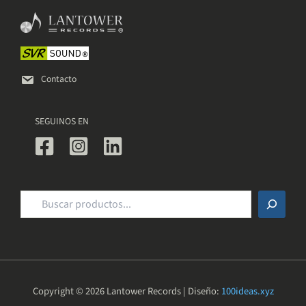
pueden
elegir
en
la
página
de
Contacto
producto
SEGUINOS EN
Buscar
Copyright © 2026 Lantower Records | Diseño:
100ideas.xyz