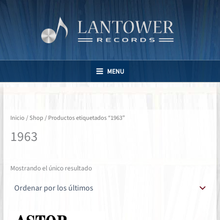
Ir
al
contenido
MENU
Inicio
/
Shop
/ Productos etiquetados “1963”
1963
Mostrando el único resultado