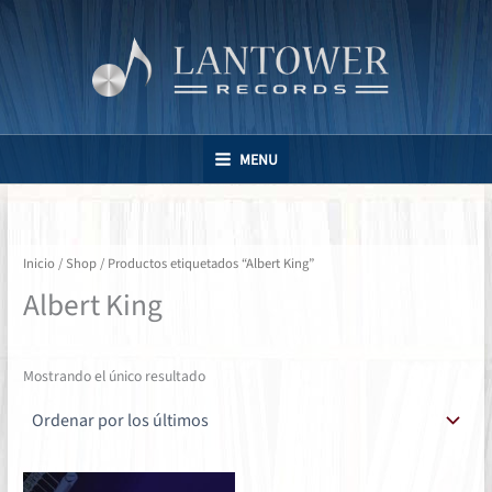
Ir
al
contenido
MENU
Inicio
/
Shop
/ Productos etiquetados “Albert King”
Albert King
Mostrando el único resultado