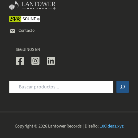
elegir
en
la
página
de
Contacto
producto
SEGUINOS EN
Buscar
Copyright © 2026 Lantower Records | Diseño:
100ideas.xyz