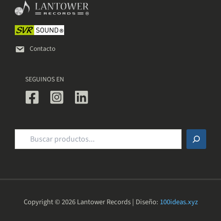
elegir
en
la
página
de
Contacto
producto
SEGUINOS EN
Buscar
Copyright © 2026 Lantower Records | Diseño:
100ideas.xyz