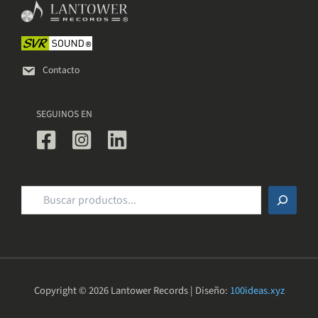
elegir
en
la
página
de
Contacto
producto
SEGUINOS EN
Buscar
Copyright © 2026 Lantower Records | Diseño:
100ideas.xyz