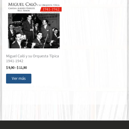
Miguel Caló y su Orquesta Típica
1941-1942
Rango
$
9,90
-
$
11,90
de
Este
precios:
Ver más
producto
desde
$ 9,90
tiene
hasta
múltiples
$ 11,90
variantes.
Las
opciones
se
pueden