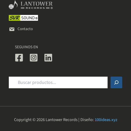
elegir
en
la
página
de
Contacto
producto
SEGUINOS EN
Buscar
Copyright © 2026 Lantower Records | Diseño:
100ideas.xyz