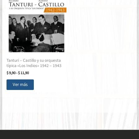
Tanturi – Castillo y su orquesta
típica «Los Indios» 1942 – 1943
Rango
$
9,90
-
$
11,90
de
Este
precios:
Ver más
producto
desde
$ 9,90
tiene
hasta
múltiples
$ 11,90
variantes.
Las
opciones
se
pueden