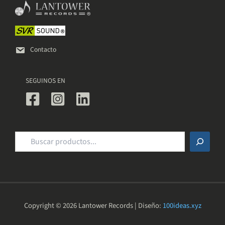
elegir
en
la
página
de
Contacto
producto
SEGUINOS EN
Buscar
Copyright © 2026 Lantower Records | Diseño:
100ideas.xyz