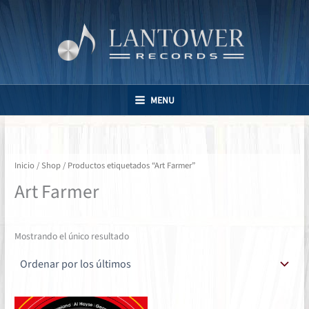
Ir
al
contenido
MENU
Inicio
/
Shop
/ Productos etiquetados “Art Farmer”
Art Farmer
Mostrando el único resultado