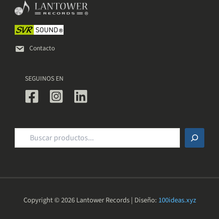
elegir
en
la
página
de
Contacto
producto
SEGUINOS EN
Buscar
Copyright © 2026 Lantower Records | Diseño:
100ideas.xyz