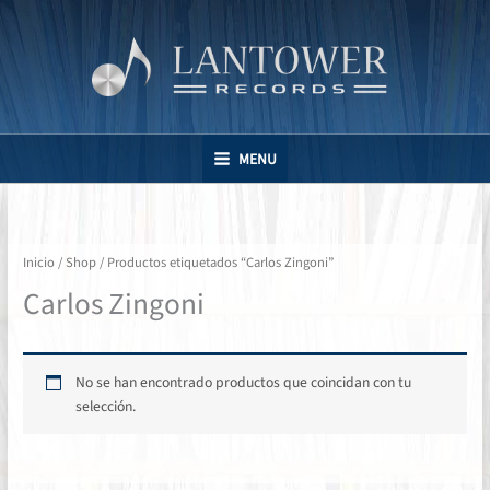
Ir
al
contenido
MENU
Inicio
/
Shop
/ Productos etiquetados “Carlos Zingoni”
Carlos Zingoni
No se han encontrado productos que coincidan con tu
selección.