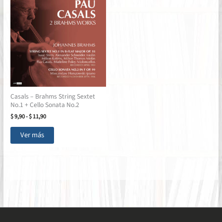
Casals – Brahms String Sextet
No.1 + Cello Sonata No.2
Rango
$
9,90
-
$
11,90
de
Este
precios:
Ver más
producto
desde
$ 9,90
tiene
hasta
múltiples
$ 11,90
variantes.
Las
opciones
se
pueden