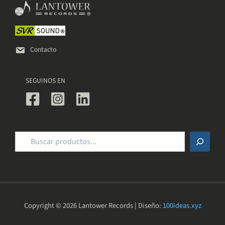
elegir
en
la
página
de
Contacto
producto
SEGUINOS EN
Buscar
Copyright © 2026 Lantower Records | Diseño:
100ideas.xyz