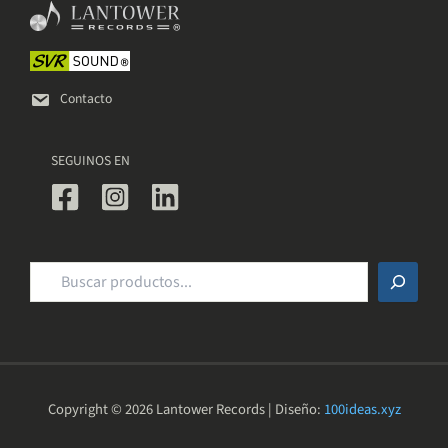
elegir
en
la
página
de
Contacto
producto
SEGUINOS EN
Buscar
Copyright © 2026 Lantower Records | Diseño:
100ideas.xyz