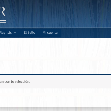
Playlists
El Sello
Mi cuenta
n con tu selección.