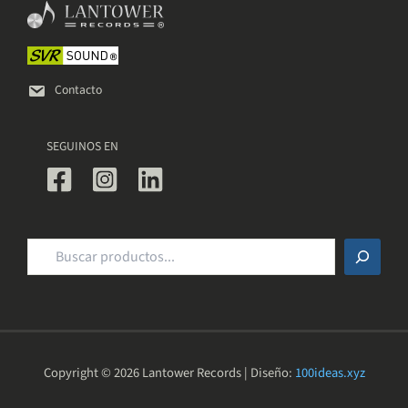
elegir
en
la
página
de
Contacto
producto
SEGUINOS EN
Buscar
Copyright © 2026 Lantower Records | Diseño:
100ideas.xyz