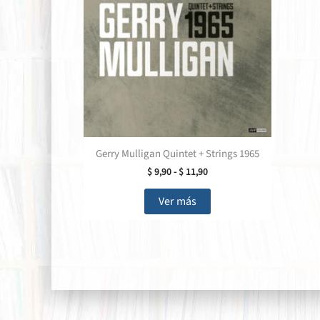
Gerry Mulligan Quintet + Strings 1965
Rango
$
9,90
-
$
11,90
de
Este
precios:
Ver más
producto
desde
$ 9,90
tiene
hasta
múltiples
$ 11,90
variantes.
Las
opciones
se