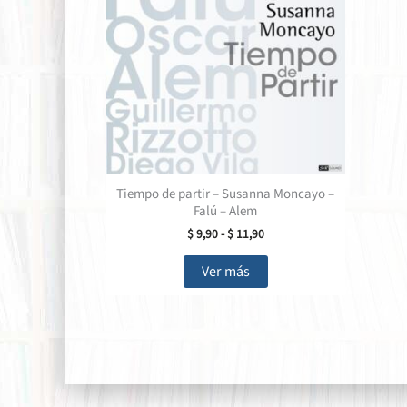
Tiempo de partir – Susanna Moncayo –
Falú – Alem
Rango
$
9,90
-
$
11,90
de
Este
precios:
Ver más
producto
desde
$ 9,90
tiene
hasta
múltiples
$ 11,90
variantes.
Las
opciones