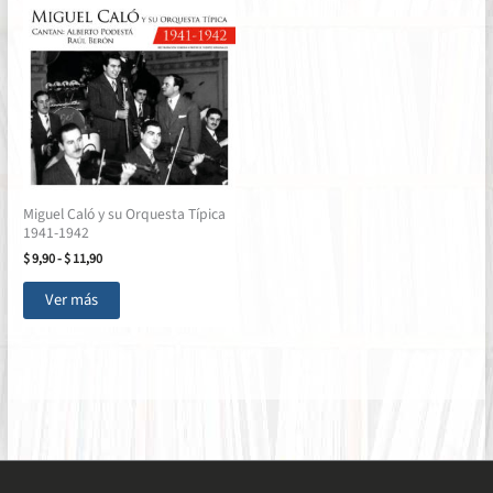
Miguel Caló y su Orquesta Típica
1941-1942
Rango
$
9,90
-
$
11,90
de
Este
precios:
Ver más
producto
desde
$ 9,90
tiene
hasta
múltiples
$ 11,90
variantes.
Las
opciones
se
pueden