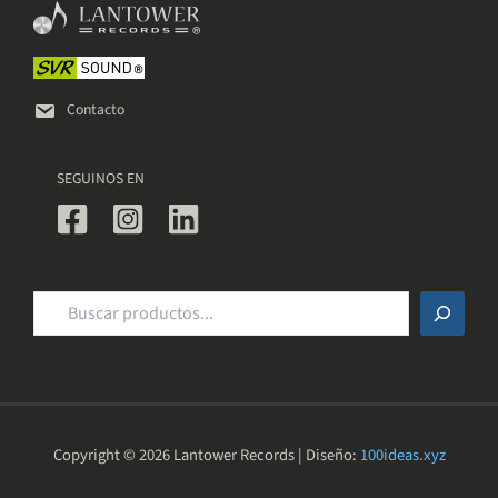
elegir
en
la
página
de
Contacto
producto
SEGUINOS EN
Buscar
Copyright © 2026 Lantower Records | Diseño:
100ideas.xyz