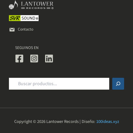
elegir
en
en
la
la
página
página
de
de
Contacto
producto
producto
SEGUINOS EN
Buscar
Copyright © 2026 Lantower Records | Diseño:
100ideas.xyz