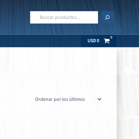
Buscar
USD
0