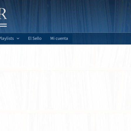
Playlists
El Sello
Mi cuenta