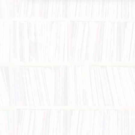
se
pueden
elegir
en
la
página
de
producto