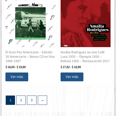
variantes.
Las
Las
opciones
opciones
se
se
pueden
pueden
elegir
elegir
en
en
la
la
página
página
de
El Gran Pez Americano – Edición
Amália Rodrigues ao vivo Café
de
producto
30 Aniversario – Bonus CD en Vivo
Luso 1955 – Olympia 1956 –
producto
1986-1987
Bobino 1960 – Restauración 2017
Rango
Rango
$
18,00
-
$
19,90
$
17,92
-
$
18,99
de
de
Este
Este
precios:
precios:
Ver más
Ver más
producto
producto
desde
desde
$ 18,00
$ 17,92
tiene
tiene
hasta
hasta
múltiples
múltiples
$ 19,90
$ 18,99
variantes.
variantes.
1
2
3
→
Las
Las
opciones
opciones
se
se