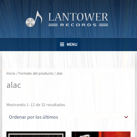
Ir
al
contenido
MENU
Inicio
/ Formato del producto / alac
alac
Ordenado
Mostrando 1–12 de 32 resultados
por
los
últimos