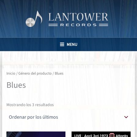
Ir
al
contenido
MENU
Inicio
/ Género del producto / Blues
Blues
Ordenado
Mostrando los 3 resultados
por
los
últimos