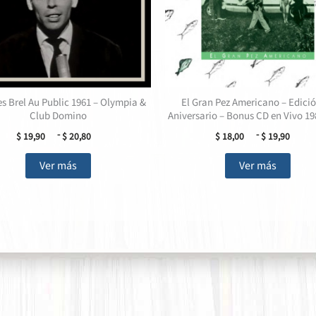
s Brel Au Public 1961 – Olympia &
El Gran Pez Americano – Edició
Club Domino
Aniversario – Bonus CD en Vivo 1
Rango
Ran
-
-
$
19,90
$
20,80
$
18,00
$
19,90
de
de
Este
Este
precios:
prec
Ver más
Ver más
desde
des
producto
produ
$ 19,90
$ 18
tiene
tiene
hasta
has
múltiples
múlti
$ 20,80
$ 19
variantes.
varian
Las
Las
opciones
opcio
se
se
pueden
pued
elegir
elegir