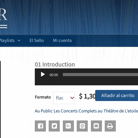
Playlists
El Sello
Mi cuenta
01 Introduction
Reproductor
00:00
de
audio
$
1,30
Añadir al carrito
Formato
Au Public Les Concerts Complets au Théâtre de L’etoil