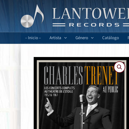
Ir
al
contenido
– Inicio –
Artista
Género
Catálogo