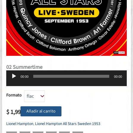
02 Summertime
Reproductor
00:00
00:00
de
audio
Formato
$
1,99
Añadir al carrito
Lionel Hampton
,
Lionel Hampton All Stars Sweden 1953