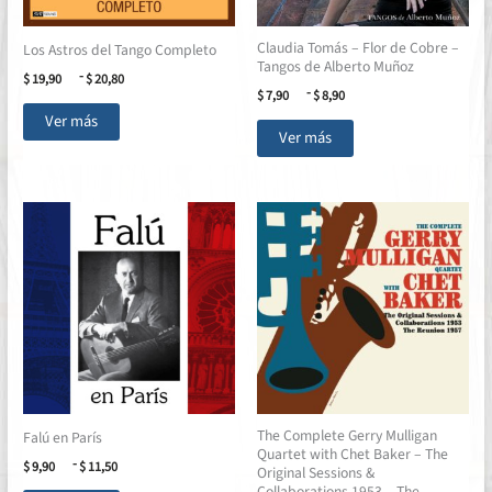
Claudia Tomás – Flor de Cobre –
Los Astros del Tango Completo
Tangos de Alberto Muñoz
Rango
-
$
19,90
$
20,80
Rango
de
-
$
7,90
$
8,90
Este
de
precios:
Ver más
Este
precios:
desde
producto
Ver más
desde
$ 19,90
producto
tiene
$ 7,90
hasta
tiene
múltiples
hasta
$ 20,80
múltiples
$ 8,90
variantes.
variantes.
Las
Las
opciones
opciones
se
se
pueden
pueden
elegir
elegir
en
en
la
la
página
página
de
The Complete Gerry Mulligan
de
Falú en París
producto
Quartet with Chet Baker – The
producto
Rango
-
$
9,90
$
11,50
Original Sessions &
de
Collaborations 1953 – The