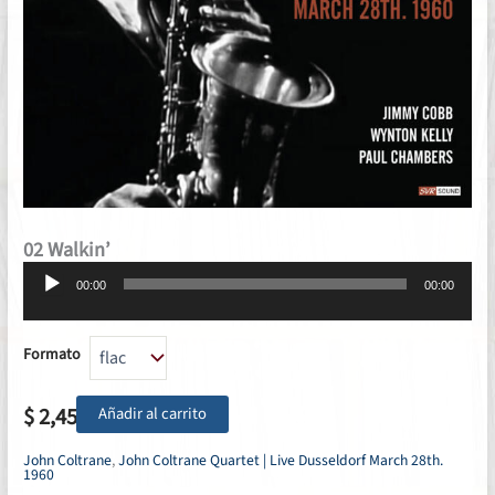
02 Walkin’
Reproductor
00:00
00:00
de
audio
Formato
$
2,45
Añadir al carrito
John Coltrane
,
John Coltrane Quartet | Live Dusseldorf March 28th.
1960