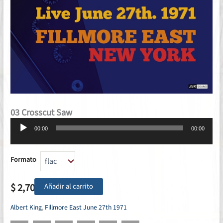
03 Crosscut Saw
Reproductor
00:00
00:00
de
audio
Formato
$
2,70
Añadir al carrito
Albert King
,
Fillmore East June 27th 1971