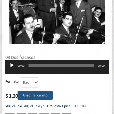
03 Dos fracasos
Reproductor
00:00
00:00
de
audio
Formato
$
1,20
Añadir al carrito
Miguel Caló
,
Miguel Caló y su Orquesta Típica 1941-1942