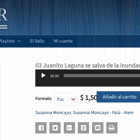
Playlists
El Sello
Mi cuenta
03 Juanito Laguna se salva de la inunda
Reproductor
00:00
de
audio
$
1,50
Añadir al carrito
Formato
Susanna Moncayo
,
Susanna Moncayo - Falú - Alem