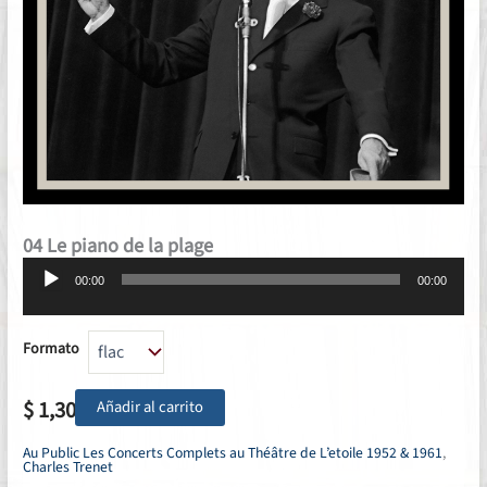
04 Le piano de la plage
Reproductor
00:00
00:00
de
audio
Formato
$
1,30
Añadir al carrito
Au Public Les Concerts Complets au Théâtre de L’etoile 1952 & 1961
,
Charles Trenet