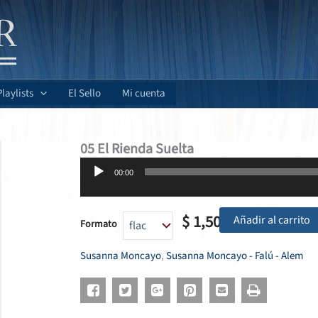
Playlists
El Sello
Mi cuenta
05 El Rienda Suelta
Reproductor
00:00
de
audio
$
1,50
Añadir al carrito
Formato
Susanna Moncayo
,
Susanna Moncayo - Falú - Alem