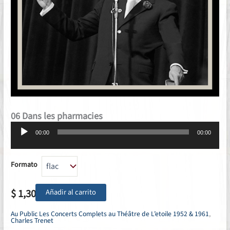
06 Dans les pharmacies
Reproductor
00:00
00:00
de
audio
Formato
$
1,30
Añadir al carrito
Au Public Les Concerts Complets au Théâtre de L’etoile 1952 & 1961
,
Charles Trenet