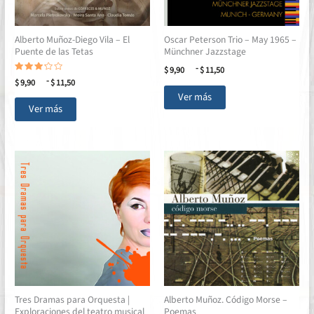
Alberto Muñoz-Diego Vila – El
Oscar Peterson Trio – May 1965 –
Puente de las Tetas
Münchner Jazzstage
Rango
-
$
9,90
$
11,50
de
Rango
Valorado
-
$
9,90
$
11,50
Este
con
precios:
de
Ver más
3.00
Este
desde
producto
precios:
de 5
Ver más
$ 9,90
desde
producto
tiene
hasta
$ 9,90
tiene
múltiples
$ 11,50
hasta
múltiples
$ 11,50
variantes.
variantes.
Las
Las
opciones
opciones
se
se
pueden
pueden
elegir
elegir
en
en
la
la
página
página
de
Tres Dramas para Orquesta |
Alberto Muñoz. Código Morse –
de
producto
Exploraciones del teatro musical
Poemas