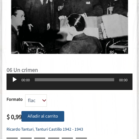
06 Un crimen
Reproductor
00:00
00:00
de
audio
Formato
$
0,99
Añadir al carrito
Ricardo Tanturi
,
Tanturi Castillo 1942 - 1943