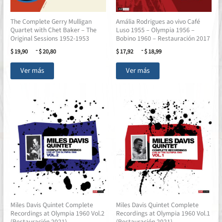
The Complete Gerry Mulligan
Amália Rodrigues ao vivo Café
Quartet with Chet Baker – The
Luso 1955 – Olympia 1956 –
Original Sessions 1952-1953
Bobino 1960 – Restauración 2017
Rango
Rango
-
-
$
19,90
$
20,80
$
17,92
$
18,99
de
de
Este
Este
precios:
precios:
Ver más
Ver más
desde
desde
producto
producto
$ 19,90
$ 17,92
tiene
tiene
hasta
hasta
múltiples
múltiples
$ 20,80
$ 18,99
variantes.
variantes.
Las
Las
opciones
opciones
se
se
pueden
pueden
elegir
elegir
en
en
la
la
página
página
Miles Davis Quintet Complete
Miles Davis Quintet Complete
de
de
Recordings at Olympia 1960 Vol.2
Recordings at Olympia 1960 Vol.1
producto
producto
(Restauración 2021)
(Restauración 2021)