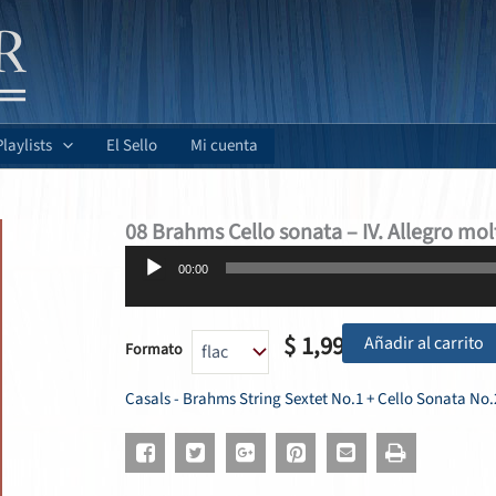
Playlists
El Sello
Mi cuenta
08 Brahms Cello sonata – IV. Allegro mol
Reproductor
00:00
de
audio
$
1,99
Añadir al carrito
Formato
Casals - Brahms String Sextet No.1 + Cello Sonata No.