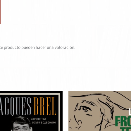
te producto pueden hacer una valoración.