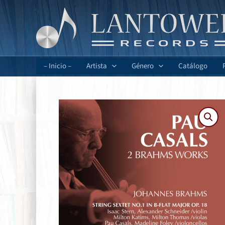
Ir
al
contenido
– Inicio –
Artista
Género
Catálogo