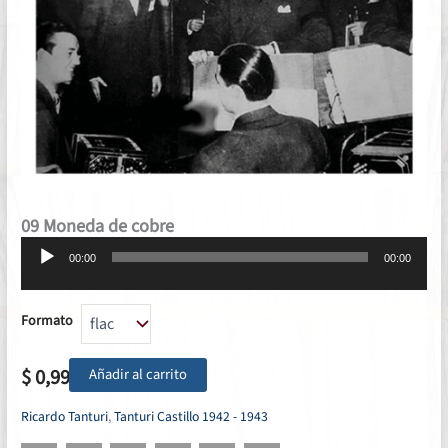
09 Moneda de cobre
Reproductor
00:00
00:00
de
audio
Formato
$
0,99
Añadir al carrito
Ricardo Tanturi
,
Tanturi Castillo 1942 - 1943