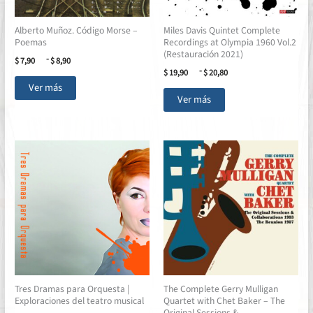
Alberto Muñoz. Código Morse –
Miles Davis Quintet Complete
Poemas
Recordings at Olympia 1960 Vol.2
(Restauración 2021)
Rango
-
$
7,90
$
8,90
de
Rango
-
$
19,90
$
20,80
Este
precios:
de
Ver más
Este
desde
precios:
producto
Ver más
$ 7,90
desde
producto
tiene
hasta
$ 19,90
tiene
múltiples
$ 8,90
hasta
múltiples
$ 20,80
variantes.
variantes.
Las
Las
opciones
opciones
se
se
pueden
pueden
elegir
elegir
en
en
la
la
página
página
de
Tres Dramas para Orquesta |
The Complete Gerry Mulligan
de
producto
Exploraciones del teatro musical
Quartet with Chet Baker – The
producto
Original Sessions &