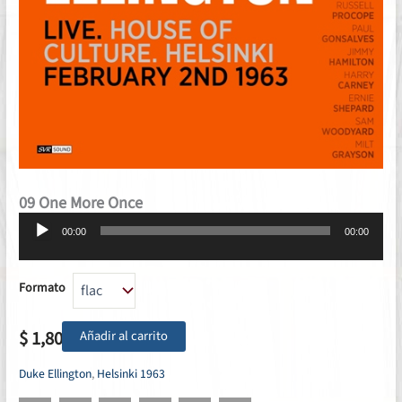
09 One More Once
Reproductor
00:00
00:00
de
audio
Formato
$
1,80
Añadir al carrito
Duke Ellington
,
Helsinki 1963