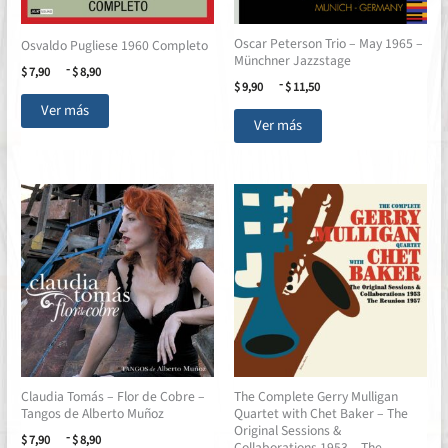
Oscar Peterson Trio – May 1965 –
Osvaldo Pugliese 1960 Completo
Münchner Jazzstage
Rango
-
$
7,90
$
8,90
Rango
de
-
$
9,90
$
11,50
Este
de
precios:
Ver más
Este
precios:
desde
producto
Ver más
desde
$ 7,90
producto
tiene
$ 9,90
hasta
tiene
múltiples
hasta
$ 8,90
múltiples
$ 11,50
variantes.
variantes.
Las
Las
opciones
opciones
se
se
pueden
pueden
elegir
elegir
en
en
la
la
página
página
de
Claudia Tomás – Flor de Cobre –
The Complete Gerry Mulligan
de
producto
Tangos de Alberto Muñoz
Quartet with Chet Baker – The
producto
Original Sessions &
Rango
-
$
7,90
$
8,90
Collaborations 1953 – The