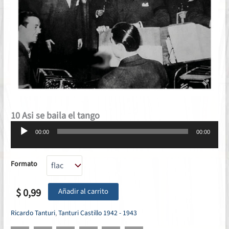
10 Asi se baila el tango
Reproductor
00:00
00:00
de
audio
Formato
$
0,99
Añadir al carrito
Ricardo Tanturi
,
Tanturi Castillo 1942 - 1943