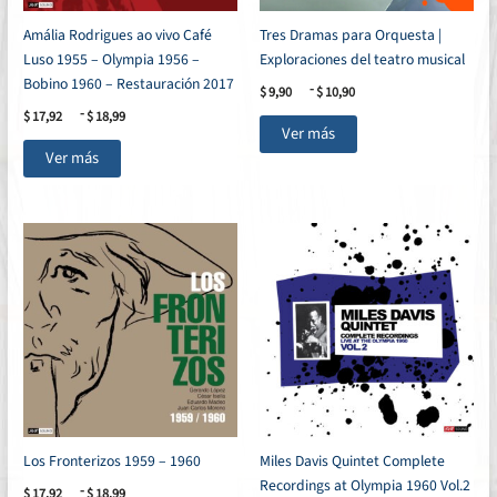
Amália Rodrigues ao vivo Café
Tres Dramas para Orquesta |
Luso 1955 – Olympia 1956 –
Exploraciones del teatro musical
Bobino 1960 – Restauración 2017
Rango
-
$
9,90
$
10,90
de
Rango
-
$
17,92
$
18,99
Este
precios:
de
Ver más
desde
Este
producto
precios:
Ver más
$ 9,90
desde
producto
tiene
hasta
$ 17,92
tiene
múltiples
$ 10,90
hasta
múltiples
variantes.
$ 18,99
variantes.
Las
Las
opciones
opciones
se
se
pueden
pueden
elegir
elegir
en
en
la
la
página
página
de
de
producto
Los Fronterizos 1959 – 1960
Miles Davis Quintet Complete
producto
Recordings at Olympia 1960 Vol.2
Rango
-
$
17,92
$
18,99