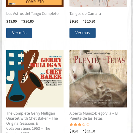
Los Astros del Tango Completo
Tangos de Cámara
Rango
Rango
-
-
$
19,90
$
20,80
$
9,90
$
10,80
de
de
Este
Este
precios:
precios:
Ver más
Ver más
desde
desde
producto
producto
$ 19,90
$ 9,90
tiene
tiene
hasta
hasta
múltiples
múltiples
$ 20,80
$ 10,80
variantes.
variantes.
Las
Las
opciones
opciones
se
se
pueden
pueden
elegir
elegir
en
en
la
la
página
página
The Complete Gerry Mulligan
Alberto Muñoz-Diego Vila – El
de
de
Quartet with Chet Baker – The
Puente de las Tetas
producto
producto
Original Sessions &
Collaborations 1953 – The
Rango
Valorado
-
$
9,90
$
11,50
con