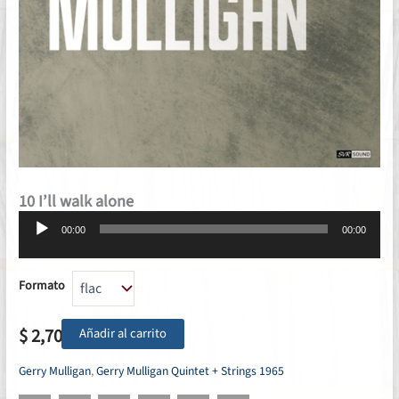
10 I’ll walk alone
Reproductor
00:00
00:00
de
audio
Formato
$
2,70
Añadir al carrito
Gerry Mulligan
,
Gerry Mulligan Quintet + Strings 1965