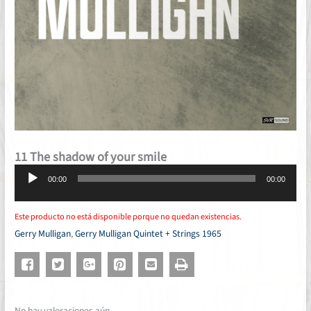
11 The shadow of your smile
Reproductor
00:00
00:00
de
audio
Este producto no está disponible porque no quedan existencias.
Gerry Mulligan
,
Gerry Mulligan Quintet + Strings 1965
No hay valoraciones aún.