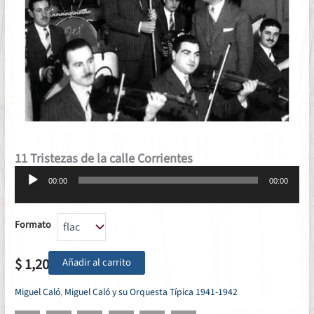
11 Tristezas de la calle Corrientes
Reproductor
00:00
00:00
de
audio
Formato
$
1,20
Añadir al carrito
Miguel Caló
,
Miguel Caló y su Orquesta Típica 1941-1942