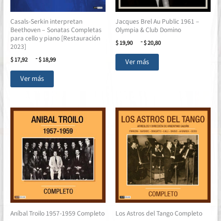
Casals-Serkin interpretan
Jacques Brel Au Public 1961 –
Beethoven – Sonatas Completas
Olympia & Club Domino
para cello y piano [Restauración
Rango
-
$
19,90
$
20,80
2023]
de
Este
precios:
Rango
-
$
17,92
$
18,99
Ver más
desde
producto
de
Este
$ 19,90
precios:
tiene
Ver más
hasta
desde
producto
múltiples
$ 20,80
$ 17,92
tiene
hasta
variantes.
múltiples
$ 18,99
Las
variantes.
opciones
Las
se
opciones
pueden
se
elegir
pueden
en
elegir
la
en
página
la
de
página
producto
de
Aníbal Troilo 1957-1959 Completo
Los Astros del Tango Completo