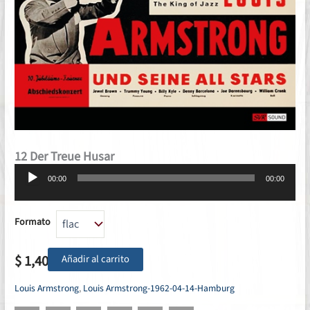
12 Der Treue Husar
Reproductor
00:00
00:00
de
audio
Formato
$
1,40
Añadir al carrito
Louis Armstrong
,
Louis Armstrong-1962-04-14-Hamburg