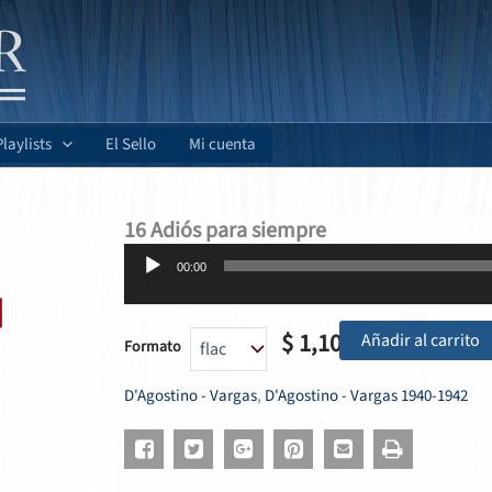
Playlists
El Sello
Mi cuenta
16 Adiós para siempre
Reproductor
00:00
de
audio
$
1,10
Añadir al carrito
Formato
D'Agostino - Vargas
,
D'Agostino - Vargas 1940-1942