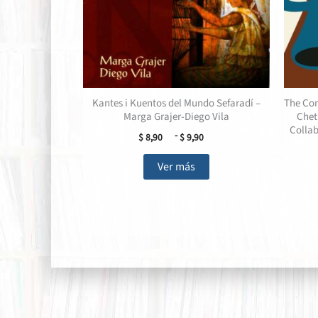
Kantes i Kuentos del Mundo Sefaradí –
The Com
Marga Grajer-Diego Vila
Chet
Collab
Rango
-
$
8,90
$
9,90
de
Este
precios:
Ver más
desde
producto
$ 8,90
tiene
hasta
múltiples
$ 9,90
variantes.
Las
opciones
se
pueden
elegir