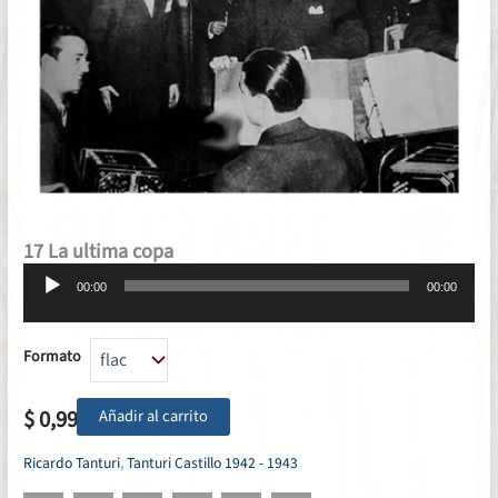
17 La ultima copa
Reproductor
00:00
00:00
de
audio
Formato
$
0,99
Añadir al carrito
Ricardo Tanturi
,
Tanturi Castillo 1942 - 1943