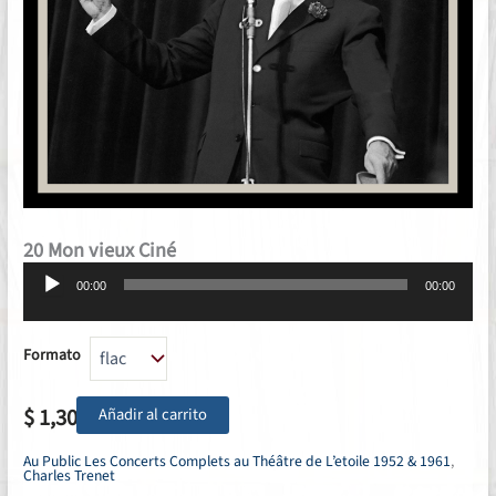
20 Mon vieux Ciné
Reproductor
00:00
00:00
de
audio
Formato
$
1,30
Añadir al carrito
Au Public Les Concerts Complets au Théâtre de L’etoile 1952 & 1961
,
Charles Trenet