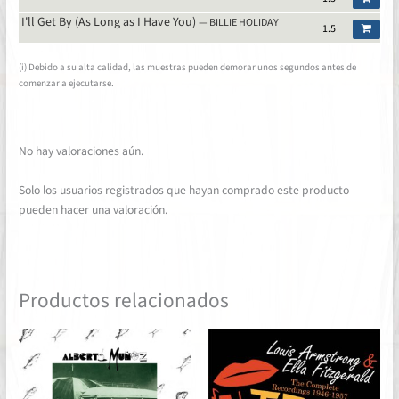
I'll Get By (As Long as I Have You)
— BILLIE HOLIDAY
1.5
(i) Debido a su alta calidad, las muestras pueden demorar unos segundos antes de
comenzar a ejecutarse.
No hay valoraciones aún.
Solo los usuarios registrados que hayan comprado este producto
pueden hacer una valoración.
Productos relacionados