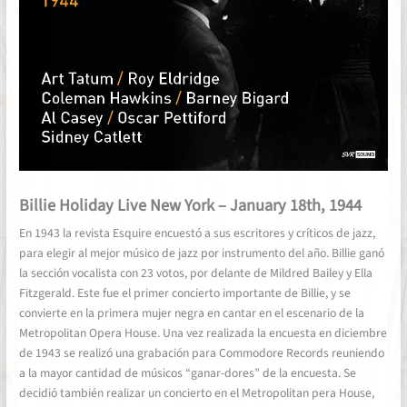
Billie Holiday Live New York – January 18th, 1944
En 1943 la revista Esquire encuestó a sus escritores y críticos de jazz,
para elegir al mejor músico de jazz por instrumento del año. Billie ganó
la sección vocalista con 23 votos, por delante de Mildred Bailey y Ella
Fitzgerald. Este fue el primer concierto importante de Billie, y se
convierte en la primera mujer negra en cantar en el escenario de la
Metropolitan Opera House. Una vez realizada la encuesta en diciembre
de 1943 se realizó una grabación para Commodore Records reuniendo
a la mayor cantidad de músicos “ganar-dores” de la encuesta. Se
decidió también realizar un concierto en el Metropolitan pera House,