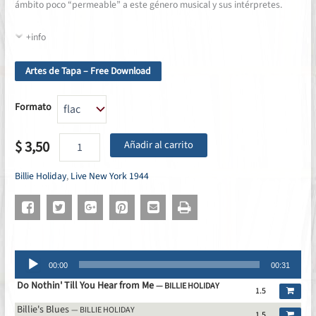
ámbito poco “permeable” a este género musical y sus intérpretes.
+info
Artes de Tapa – Free Download
Formato
Billie
$
3,50
Añadir al carrito
Holiday
Live
Billie Holiday
,
Live New York 1944
New
York
-
January
18th,
1944
Reproductor
cantidad
00:00
00:31
de
Do Nothin' Till You Hear from Me
audio
— BILLIE HOLIDAY
1.5
Billie's Blues
— BILLIE HOLIDAY
1.5