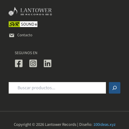
en
en
la
la
página
página
de
de
producto
producto
Contacto
SEGUINOS EN
Buscar
Copyright © 2026 Lantower Records | Diseño:
100ideas.xyz