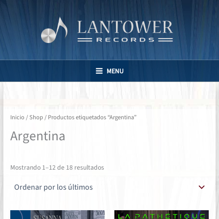
Ir
al
contenido
MENU
Inicio
/
Shop
/ Productos etiquetados “Argentina”
Argentina
Ordenado
Mostrando 1–12 de 18 resultados
por
los
últimos