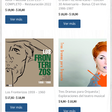
COMPLETO – Restauración 2022
30 Aniversario – Bonus CD en Vivo
producto
1986-1987
Rango
$
19,90
-
$
20,80
de
Rango
$
18,00
-
$
19,90
Este
precios:
de
Ver más
Este
producto
desde
precios:
Ver más
producto
$ 19,90
desde
tiene
hasta
$ 18,00
tiene
múltiples
$ 20,80
hasta
múltiples
variantes.
$ 19,90
variantes.
Las
Las
opciones
opciones
se
se
pueden
pueden
elegir
elegir
en
en
la
la
página
página
de
Tres Dramas para Orquesta |
de
Los Fronterizos 1959 – 1960
producto
Exploraciones del teatro musical
producto
Rango
$
17,92
-
$
18,99
Rango
de
$
9,90
-
$
10,90
Este
de
precios:
Ver más
Este
producto
precios:
desde
Ver más