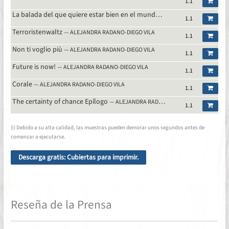
1.1
La balada del que quiere estar bien en el mundo
— ALEJANDRA RADANO-DI
1.1
Terroristenwaltz
— ALEJANDRA RADANO-DIEGO VILA
1.1
Non ti voglio più
— ALEJANDRA RADANO-DIEGO VILA
1.1
Future is now!
— ALEJANDRA RADANO-DIEGO VILA
1.1
Corale
— ALEJANDRA RADANO-DIEGO VILA
1.1
The certainty of chance Epílogo
— ALEJANDRA RADANO-DIEGO VILA
1.1
(i) Debido a su alta calidad, las muestras pueden demorar unos segundos antes de
comenzar a ejecutarse.
Descarga gratis: Cubiertas para imprimir.
Reseña de la Prensa