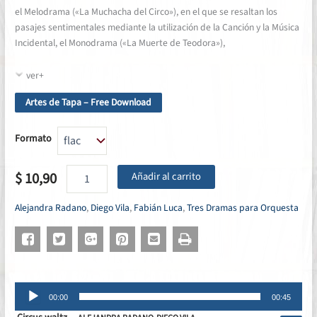
el Melodrama («La Muchacha del Circo»), en el que se resaltan los
pasajes sentimentales mediante la utilización de la Canción y la Música
Incidental, el Monodrama («La Muerte de Teodora»),
ver+
Artes de Tapa – Free Download
Formato
Tres
$
10,90
Añadir al carrito
Dramas
para
Alejandra Radano
,
Diego Vila
,
Fabián Luca
,
Tres Dramas para Orquesta
Orquesta
|
Exploraciones
del
teatro
musical
Reproductor
cantidad
00:00
00:45
de