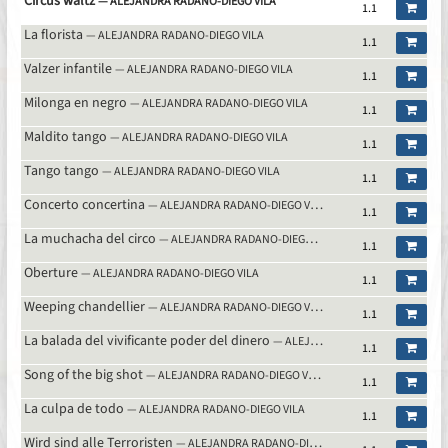
Circus waltz
audio
— ALEJANDRA RADANO-DIEGO VILA
1.1
La florista
— ALEJANDRA RADANO-DIEGO VILA
1.1
Valzer infantile
— ALEJANDRA RADANO-DIEGO VILA
1.1
Milonga en negro
— ALEJANDRA RADANO-DIEGO VILA
1.1
Maldito tango
— ALEJANDRA RADANO-DIEGO VILA
1.1
Tango tango
— ALEJANDRA RADANO-DIEGO VILA
1.1
Concerto concertina
— ALEJANDRA RADANO-DIEGO VILA
1.1
La muchacha del circo
— ALEJANDRA RADANO-DIEGO VILA
1.1
Oberture
— ALEJANDRA RADANO-DIEGO VILA
1.1
Weeping chandellier
— ALEJANDRA RADANO-DIEGO VILA
1.1
La balada del vivificante poder del dinero
— ALEJANDRA RADANO-DIEGO VILA
1.1
Song of the big shot
— ALEJANDRA RADANO-DIEGO VILA
1.1
La culpa de todo
— ALEJANDRA RADANO-DIEGO VILA
1.1
Wird sind alle Terroristen
— ALEJANDRA RADANO-DIEGO VILA