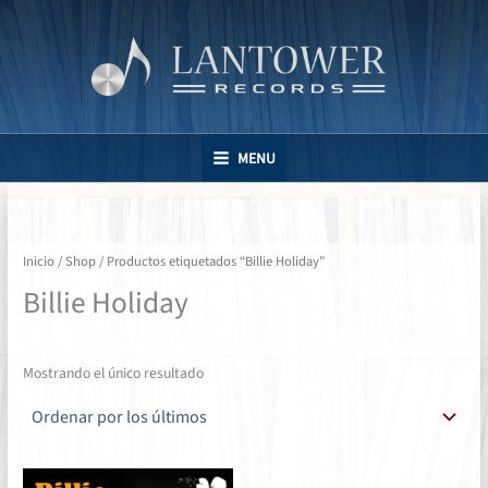
Ir
al
contenido
MENU
Inicio
/
Shop
/ Productos etiquetados “Billie Holiday”
Billie Holiday
Mostrando el único resultado