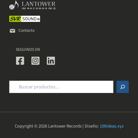
elegir
en
la
página
de
Contacto
producto
SEGUINOS EN
Buscar
Copyright © 2026 Lantower Records | Diseño:
100ideas.xyz