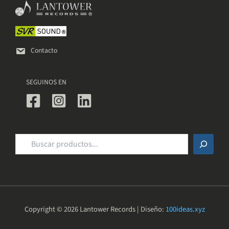
elegir
en
la
página
de
Contacto
producto
SEGUINOS EN
Buscar
Copyright © 2026 Lantower Records | Diseño:
100ideas.xyz