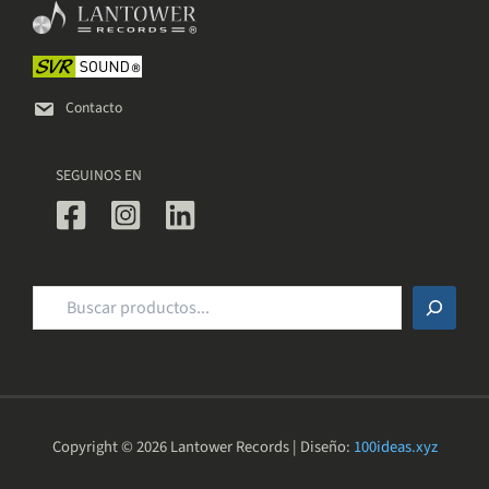
elegir
en
la
página
de
Contacto
producto
SEGUINOS EN
Buscar
Copyright © 2026 Lantower Records | Diseño:
100ideas.xyz