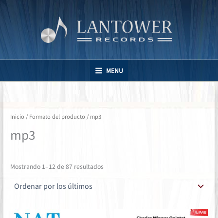
Ir
al
contenido
MENU
Inicio
/ Formato del producto / mp3
mp3
Ordenado
Mostrando 1–12 de 87 resultados
por
los
últimos