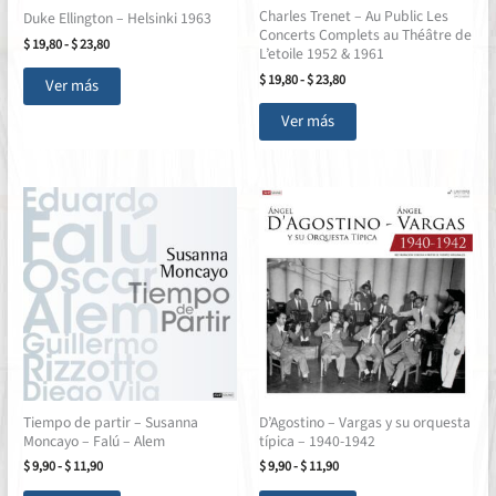
Charles Trenet – Au Public Les
de
de
Duke Ellington – Helsinki 1963
Concerts Complets au Théâtre de
producto
producto
Rango
$
19,80
-
$
23,80
L’etoile 1952 & 1961
de
Este
precios:
Rango
$
19,80
-
$
23,80
Ver más
producto
desde
de
Este
$ 19,80
precios:
tiene
Ver más
producto
hasta
desde
múltiples
$ 23,80
$ 19,80
tiene
hasta
variantes.
múltiples
$ 23,80
Las
variantes.
opciones
Las
se
opciones
pueden
se
elegir
pueden
en
elegir
la
en
página
la
de
página
producto
Tiempo de partir – Susanna
D’Agostino – Vargas y su orquesta
de
Moncayo – Falú – Alem
típica – 1940-1942
producto
Rango
Rango
$
9,90
-
$
11,90
$
9,90
-
$
11,90
de
de
Este
Este