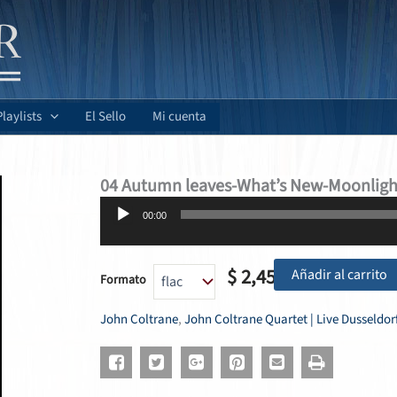
Playlists
El Sello
Mi cuenta
04 Autumn leaves-What’s New-Moonligh
Reproductor
00:00
de
audio
$
2,45
Añadir al carrito
Formato
John Coltrane
,
John Coltrane Quartet | Live Dusseldor