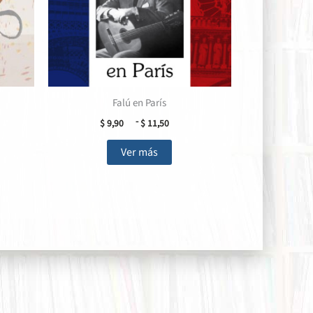
Falú en París
go
Rango
-
$
9,90
$
11,50
de
Este
ios:
precios:
Ver más
de
desde
cto
producto
90
$ 9,90
tiene
a
hasta
ples
múltiples
,80
$ 11,50
tes.
variantes.
Las
nes
opciones
se
en
pueden
elegir
en